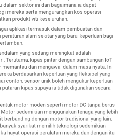
 dalam sektor ini dan bagaimana ia dapat
ogi mereka serta mengurangkan kos operasi
an produktiviti keseluruhan.
bagai aplikasi termasuk dalam pembuatan dan
 peraturan alam sekitar yang baru, keperluan bagi
bertambah.
mendalam yang sedang meningkat adalah
tri. Terutama, kipas pintar dengan sambungan IoT
khir memantau dan mengawal dalam masa nyata. Ini
eka berdasarkan keperluan yang fleksibel yang
i contoh, sensor unik boleh mengukur keperluan
putaran kipas supaya ia tidak digunakan secara
bentuk motor moden seperti motor DC tanpa berus
. Motor sedemikian menggunakan tenaga yang lebih
it berbanding dengan motor tradisional yang lain,
n banyak syarikat memilih teknologi sedemikian
a hayat operasi peralatan mereka dan dengan itu