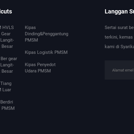
dcuts
Langgan Su
 HVLS
Kipas
Sertai surat b
 Gear
Dinding&Penggantung
terkini, kemas
Langit-
PMSM
t Besar
kami di Syarik
Kipas Logistik PMSM
Ber gear
Kipas Penyedot
Langit-
Udara PMSM
t Besar
 Tiang
 Luar
Berdiri
s PMSM