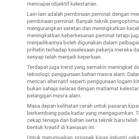
mencapai objektif kelestarian.
Lain-lain adalah pembinaan peminat dengan m
pembinaan peminat. Banyak teknik pengoptimum
mengurangkan seretan dan meningkatkan kecekap
meningkatkan keberkesanan peminat tetapi jug
menjadikannya boleh digunakan dalam pelbagai pe
prihatin terhadap keselesaan pekerja mereka da
senyap telah menjadi keperluan.
Terdapat juga trend yang semakin meningkat d
teknologi; penggunaan bahan mesra alam. Dalam
mencari alternatif seperti penggunaan logam kit
bukan sahaja selaras dengan matlamat kelestarian
pelanggan mesra alam.
Masa depan kelihatan cerah untuk pasaran kipas
berkembang pada kadar yang mengagumkan. Ter
cekap tenaga dan bahan serta teknik baru tela
bentuk kreatif di kawasan ini.
Untuk merumuskan, prospek kipas industri ceka