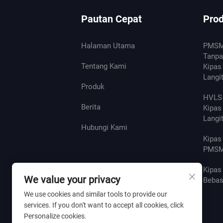
Pautan Cepat
Pro
Halaman Utama
PMSM
Tanpa
Tentang Kami
Kipas 
Langi
Produk
HVLS 
Berita
Kipas 
Langi
Hubungi Kami
Kipas
PMSM
Kipas 
We value your privacy
Beba
We use cookies and similar tools to provide our
services. If you don't want to accept all cookies, click
Personalize cookies.