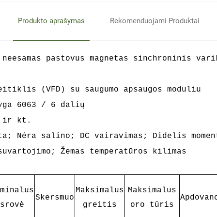
Produkto aprašymas
Rekomenduojami Produktai
 neesamas pastovus magnetas sinchroninis var
eitiklis (VFD) su saugumo apsaugos moduliu
yga 6063 / 6 dalių
 ir kt.
ta; Nėra salino; DC vairavimas; Didelis momen
 suvartojimo;
Žemas temperatūros kilimas
minalus
Maksimalus
Maksimalus
Skersmuo
Apdovan
srovė
greitis
oro tūris