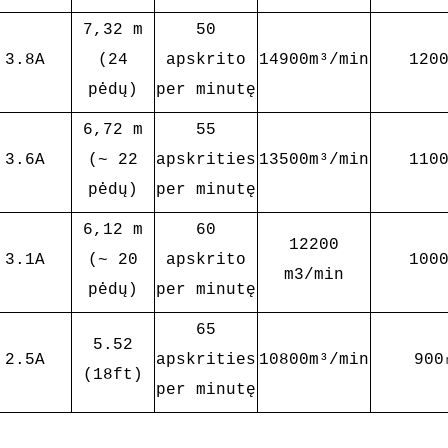
7,32 m
50
3.8A
(24
apskrito
14900m³/min
120
pėdų)
per minutę
6,72 m
55
3.6A
(~ 22
apskrities
13500m³/min
110
pėdų)
per minutę
6,12 m
60
12200
3.1A
(~ 20
apskrito
100
m3/min
pėdų)
per minutę
65
5.52
2.5A
apskrities
10800m³/min
90
(18ft)
per minutę