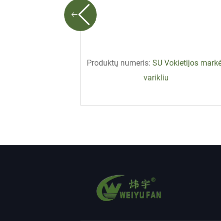
 energijos
Produktų numeris:
SU Vokietijos mark
ntiliatorius
varikliu