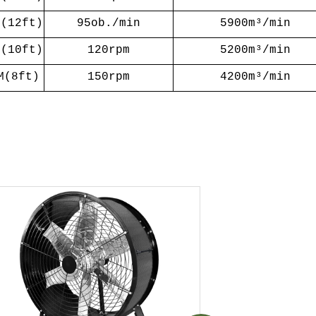
M(12ft)
95ob./min
5900m³/min
M(10ft)
120rpm
5200m³/min
M(8ft)
150rpm
4200m³/min