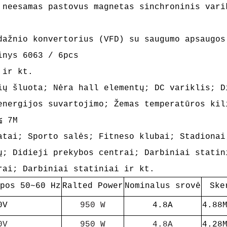
 neesamas pastovus magnetas sinchroninis var
dažnio konvertorius (VFD) su saugumo apsaugos
inys 6063 / 6pcs
 ir kt.
ių šluota; Nėra hall elementų; DC variklis; D
 energijos suvartojimo;
Žemas temperatūros kil
≦ 7M
atai; Sporto salės; Fitneso klubai; Stadionai
ų; Didieji prekybos centrai; Darbiniai statin
rai; Darbiniai statiniai ir kt.
pos 50~60 Hz
Ralted Power
Nominalus srovė
Ske
0V
950 W
4.8A
4.88
0V
950 W
4.8A
4.28