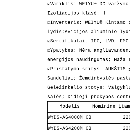
☑Variklis: WEIYU® DC varžymo
Izoliacijos klasė: H
☑Inverteris: WEIYU® Kintamo 
lydis:Avicijos aliuminio lyd
☑Sertifikatai:
IEC, LVD, EMC
☑Ypatybės: Nėra angliavanden
energijos naudingumas; Maža
☑Pristatymo sritys: AUKŠTIS 
Sandeliai; Žemdirbystės past
Geležinkelio stotys: Valgykl
salės; Didieji prekybos cent
Modelis
Nomininė įtam
WYDS-AS4880M 6B
22
WYDS-AS4280M 6B
22