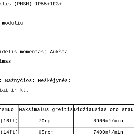
iklis (PMSM)
IP55+IE3+
 moduliu
idelis momentas; Aukšta
imas
; Bažnyčios; Meškėjynės;
iai ir kt.
rsmuo
Maksimalus greitis
Didžiausias oro srau
M(16ft)
70rpm
8900m³/min
M(14ft)
85rpm
7400m³/min