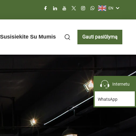
EN
Susisiekite Su Mumis
Gauti pasiūlymą
Internetu
WhatsApp