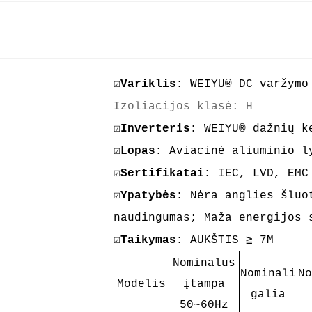
☑
Variklis:
WEIYU® DC varžymo
Izoliacijos klasė: H
☑
Inverteris:
WEIYU® dažnių k
☑
Lopas:
Aviacinė aliuminio l
☑
Sertifikatai:
IEC, LVD, EMC
☑
Ypatybės:
Nėra anglies šluo
naudingumas; Maža energijos
☑
Taikymas:
AUKŠTIS ≧ 7M
Nominalus
Nominali
No
Modelis
įtampa
galia
50~60Hz