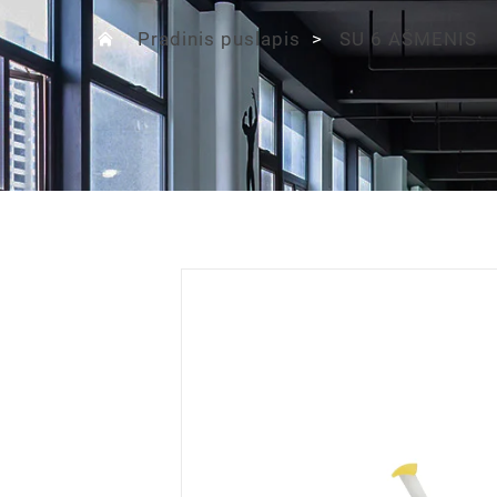
Pradinis puslapis
>
SU 6 AŠMENIS