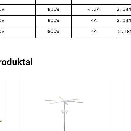
0V
850W
4.3A
3.68
0V
800W
4A
3.08
0V
800W
4A
2.48
oduktai