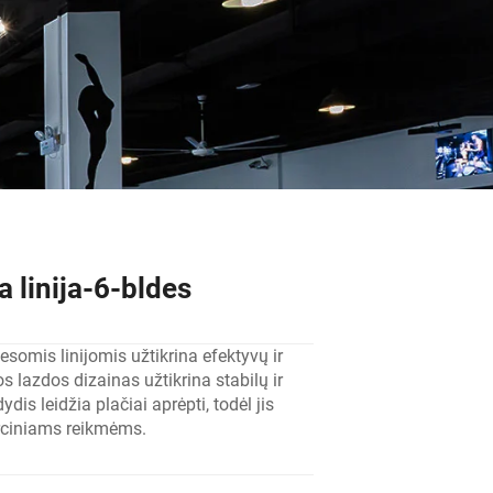
ia linija-6-bldes
tiesomis linijomis užtikrina efektyvų ir
os lazdos dizainas užtikrina stabilų ir
ydis leidžia plačiai aprėpti, todėl jis
rciniams reikmėms.