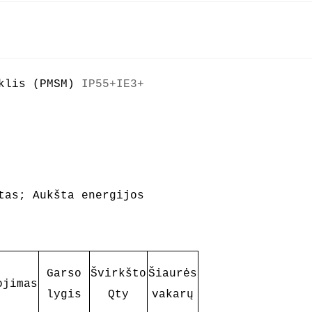
iklis (PMSM)
IP55+IE3+
tas; Aukšta energijos
Garso
Švirkšto
Šiaurės
ojimas
lygis
Qty
vakarų