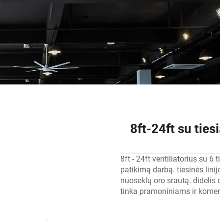
8ft-24ft su ties
8ft - 24ft ventiliatorius su 6 
patikimą darbą. tiesinės linij
nuoseklų oro srautą. didelis d
tinka pramoniniams ir kome