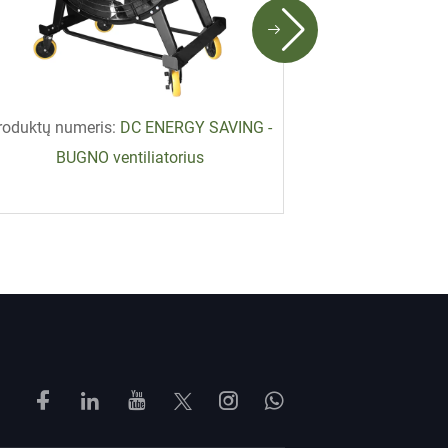
roduktų numeris:
DC ENERGY SAVING -
Produktų num
BUGNO ventiliatorius
Platesnis korp
li