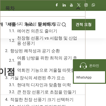
목차
에너지 효율성 및 비용 절감
개
제품
뉴스
문의하기
견적 요청
에어컨 의존도 줄이기
천장형 선풍기 vs 서랍형 및 산업
용 선풍기
향상된 쾌적성과 공기 순환
여름 난방을 위한 최적의 공기 흐
름
온라인
 이점
역회전 기능으로 겨울철 따뜻함
거실 장식의 세련된 추가 요소
WhatsApp
현대적 디자인과 맞춤형 미학
큰 천장 선풍기로 초점을 만들기
적절한 천장 선풍기 크기 선택하기