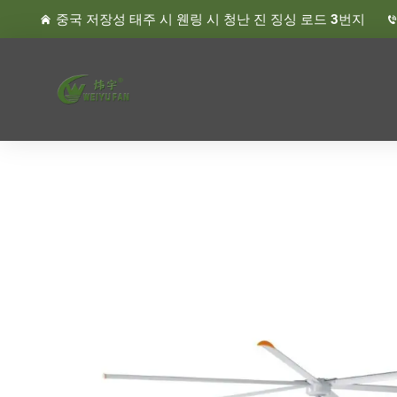
중국 저장성 태주 시 웬링 시 청난 진 징싱 로드 3번지