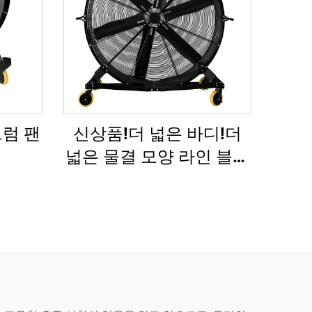
드럼 팬
신상품!더 넓은 바디!더
넓은 물결 모양 라인 블레
이드!