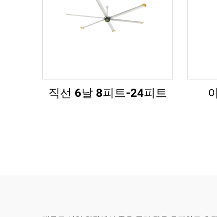
직선 6날 8피트-24피트
야