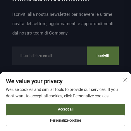
Iscriviti alla nostra newsletter per ricevere le ultime
novità del settore, aggiornamenti e approfondimenti
dal nostro team di Company
Iscriviti
We value your privacy
Copyright © 2024 by ZHEJIANG WEIYU VENTILATION
We use cookies and similar tools to provide our services. If you
ELECTROMECHANICAL CO.,LTD
Privacy Policy
don't want to accept all cookies, click Personalize cookies.
Torna su
Accept all
Personalize cookies
Pagina Iniziale
Prodotto
Informazioni
Contatto