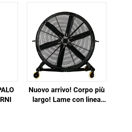
PALO
Nuovo arrivo! Corpo più
RNI
largo! Lame con linea
più larga e ondulata!