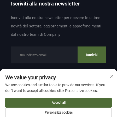
Iscriviti alla nostra newsletter
Iscriviti alla nostra newsletter per ricevere le ultime
novità del settore, aggiornamenti e approfondimenti
dal nostro team di Company
Iscriviti
We value your privacy
Copyright © 2024 by ZHEJIANG WEIYU VENTILATION
We use cookies and similar tools to provide our services. If you
ELECTROMECHANICAL CO.,LTD
Privacy Policy
don't want to accept all cookies, click Personalize cookies.
Torna su
Accept all
Personalize cookies