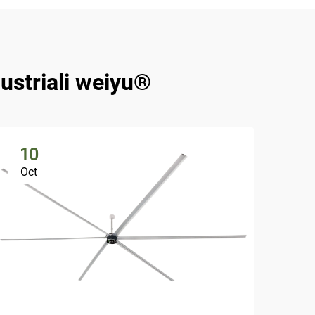
dustriali weiyu®
10
1
Oct
Oc