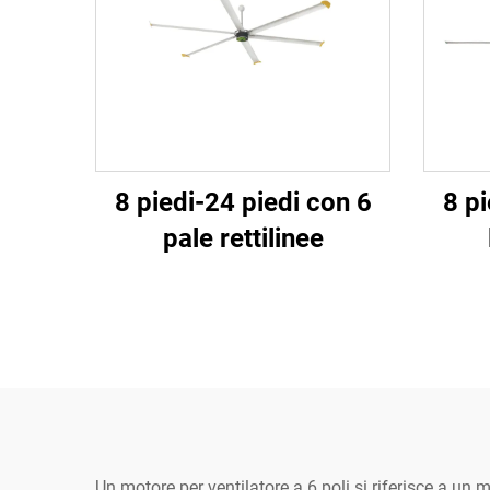
8 piedi-24 piedi con 6
8 pi
pale rettilinee
Un motore per ventilatore a 6 poli si riferisce a un 