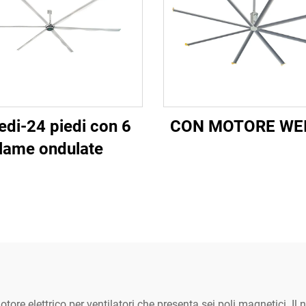
edi-24 piedi con 6
CON MOTORE WE
lame ondulate
motore elettrico per ventilatori che presenta sei poli magnetici. I