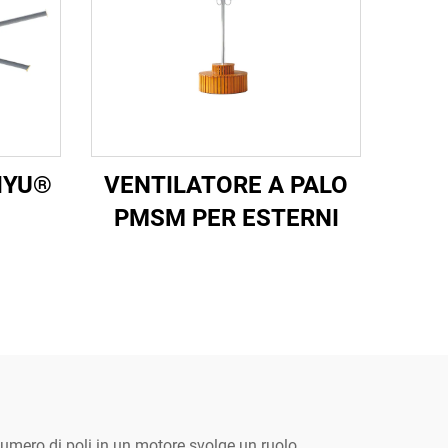
IYU®
VENTILATORE A PALO
PMSM PER ESTERNI
l numero di poli in un motore svolge un ruolo