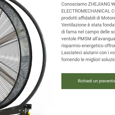
Conosciamo ZHEJIANG W
ELECTROMECHANICAL CO., L
prodotti affidabili di Motor
Ventilazione è stata fonda
di fama nel campo delle sol
ventole PMSM all'avanguardi
risparmio energetico offron
Lasciateci aiutarvi con i vos
fornendo le migliori soluzio
Richiedi un preventi