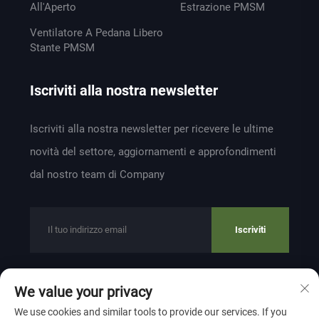
All'Aperto
Estrazione PMSM
Ventilatore A Pedana Libero
Stante PMSM
Iscriviti alla nostra newsletter
Iscriviti alla nostra newsletter per ricevere le ultime
novità del settore, aggiornamenti e approfondimenti
dal nostro team di Company
Iscriviti
We value your privacy
Copyright © 2024 by ZHEJIANG WEIYU VENTILATION
We use cookies and similar tools to provide our services. If you
ELECTROMECHANICAL CO.,LTD
Privacy Policy