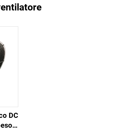
ventilatore
ico DC
peso