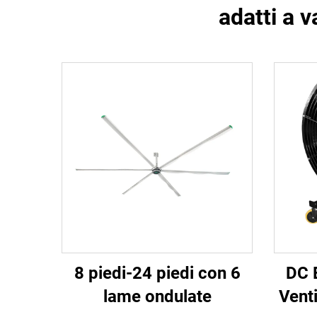
adatti a v
8 piedi-24 piedi con 6
DC 
lame ondulate
Vent