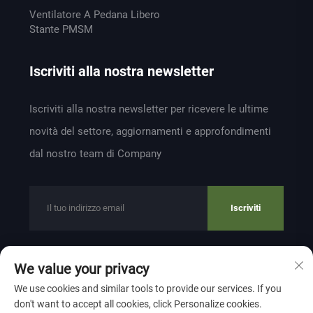
Ventilatore A Pedana Libero
Stante PMSM
Iscriviti alla nostra newsletter
Iscriviti alla nostra newsletter per ricevere le ultime
novità del settore, aggiornamenti e approfondimenti
dal nostro team di Company
Iscriviti
We value your privacy
Copyright © 2024 by ZHEJIANG WEIYU VENTILATION
We use cookies and similar tools to provide our services. If you
ELECTROMECHANICAL CO.,LTD
Privacy Policy
don't want to accept all cookies, click Personalize cookies.