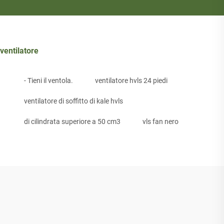
ventilatore
- Tieni il ventola.
ventilatore hvls 24 piedi
ventilatore di soffitto di kale hvls
di cilindrata superiore a 50 cm3
vls fan nero