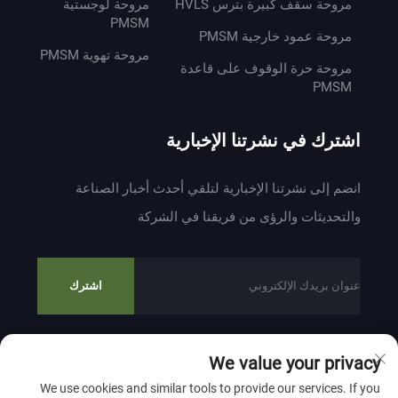
مروحة سقف كبيرة بترس HVLS
مروحة لوجستية
PMSM
مروحة عمود خارجية PMSM
مروحة تهوية PMSM
مروحة حرة الوقوف على قاعدة
PMSM
اشترك في نشرتنا الإخبارية
انضم إلى نشرتنا الإخبارية لتلقي أحدث أخبار الصناعة
والتحديثات والرؤى من فريقنا في الشركة
اشترك
We value your privacy
حقوق النشر © 2024 بواسطة ZHEJIANG WEIYU VENTILATION
We use cookies and similar tools to provide our services. If you
ELECTROMECHANICAL CO.,LTD
سياسة الخصوصية