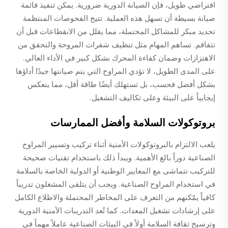
افتراضي طويل، فإن الصيانة الدورية ضرورية. يمكن تنفيذ قائمة
صيانة بسيطة أن تسهل هذه العملية. تتيح الفحوصات المنتظمة
تحديد مبكر للمشاكل المحتملة، مما يقلل من الانقطاعات قبل أن
تتفاقم. تساهم المهام مثل تنظيف شفرات المروحة والتحقق من
الاهتزازات وضمان كفاءة المحرك بشكل كبير في الأداء العالي.
على المدى الطويل، لا تؤدي المراوح التي يتم صيانتها جيدًا أداؤها
بشكل أفضل فحسب، بل تستهلك أيضًا طاقة أقل، مما ينعكس
إيجابياً على البيئة وعلى تكاليف التشغيل.
بروتوكولات السلامة وأفضل الممارسات
يلعب الالتزام بالبروتوكولات الأمنية أثناء تركيب وتسيير المراوح
الصناعية دوراً بالغ الأهمية. ويبدأ ذلك باستخدام تقنيات صحيحة
للتركيب تتماشى مع المعايير الوطنية أو الدولية الخاصة بالسلامة
في استخدام المراوح الصناعية. ويجب أن يتلقى المشغلون تدريباً
كافياً يمّكنهم من التعرف على المخاطر المحتملة والاطلاع الكامل
على إرشادات تشغيل المعدات. كما تُعد التدريبات الأمنية الدورية
وترسيخ ثقافة السلامة أولاً في البيئات الصناعية عاملاً مهماً في