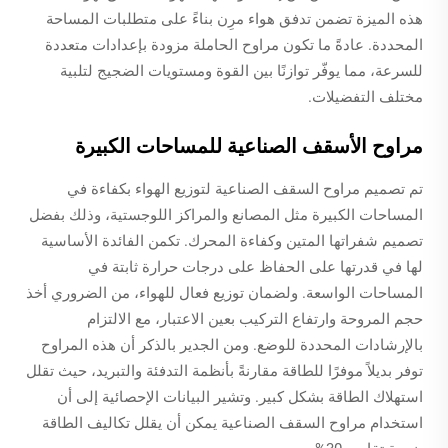
هذه الميزة تضمن تدفق هواء مرِن بناءً على متطلبات المساحة
المحددة. عادةً ما تكون مراوح الحاملة مزودة بإعدادات متعددة
للسرعة، مما يوفّر توازنًا بين القوة ومستويات الضجيج لتلبية
مختلف التفضيلات.
مراوح الأسقف الصناعية للمساحات الكبيرة
تم تصميم مراوح السقف الصناعية لتوزيع الهواء بكفاءة في
المساحات الكبيرة مثل المصانع والمراكز اللوجستية، وذلك بفضل
تصميم شفراتها المتين وكفاءة المحرك. تكمن الفائدة الأساسية
لها في قدرتها على الحفاظ على درجات حرارة ثابتة في
المساحات الواسعة. ولضمان توزيع فعال للهواء، من الضروري أخذ
حجم المروحة وارتفاع التركيب بعين الاعتبار، مع الالتزام
بالإرشادات المحددة للوضع. ومن الجدير بالذكر أن هذه المراوح
توفر بديلاً موفرًا للطاقة مقارنةً بأنظمة التدفئة والتبريد، حيث تقلل
استهلاك الطاقة بشكل كبير. وتشير البيانات الإحصائية إلى أن
استخدام مراوح السقف الصناعية يمكن أن يقلل تكاليف الطاقة