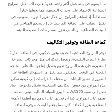
مما يسهم في بيئة عمل أكثر راحة. علاوةً على ذلك، تقلل المراوح
الصناعية الاعتماد على وحدات التكييف، مما يجعلها خياراً
مستداماً. إذ تُساهم المراوح من خلال تعزيز التهوية الطبيعية في
تقليل الطلب على الطاقة المرتبط عادةً بالتحكم المناخي في
البيئات الصناعية، وبالتالي تعزز الممارسات الصديقة للبيئة.
كفاءة الطاقة وتوفير التكاليف
توفر المراوح الصناعية الحديثة وفورات كبيرة في الطاقة مقارنةً
بطرق التبريد التقليدية. وبفضل ابتكارات مثل محركات السرعة
المتغيرة، فإن هذه المراوح تقوم بتعديل إنتاجها بناءً على الحاجة
الفعلية في الوقت الحقيقي، مما يقلل من استهلاك الطاقة غير
الضروري. تشير البيانات من مختلف الدراسات إلى كيفية تمكن
هذه المراوح من خفض التكاليف التشغيلية بشكل ملحوظ، أحيانًا
تصل إلى نسبة 20-30%، مما يبرز الفوائد المالية لتبني أنظمة
تعتمد على المراوح. كما أن قدرتها على الدمج مع أنظمة الأتمتة
الصناعية يعزز الكفاءة أكثر، مما يجعلها ليست موفرة للطاقة
فحسب، بل تساهم أيضًا في تحقيق وفورات كبيرة على المدى