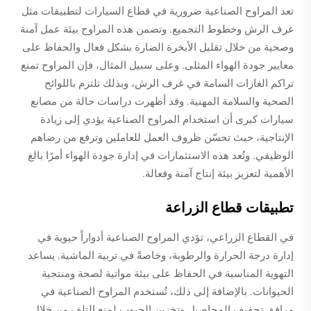
تعد المراوح الصناعية ضرورية في قطاع السيارات لتطبيقات مثل
غرف الرش وخطوط التجميع. وتضمن هذه المراوح بيئة عمل آمنة
وصحية من خلال تقليل الأبخرة الضارة بشكل فعال والحفاظ على
معايير جودة الهواء المثلى. وعلى سبيل المثال، فإن المراوح تمنع
تراكم الغازات السامة في غرف الرش، وبذلك تلتزم باللوائح
الصحية والسلامة المهنية. وقد أظهرت دراسات حالة من مصانع
سيارات كبرى أن استخدام المراوح الصناعية يؤدي إلى زيادة
الإنتاجية، حيث تحسّن ظروف العمل للعاملين وترفع من رضاهم
الوظيفي. وتُعد هذه الاستثمارات في إدارة جودة الهواء أمرًا بالغ
الأهمية لتعزيز بيئة إنتاج آمنة وفعالة.
تطبيقات قطاع الزراعة
في القطاع الزراعي، تؤدي المراوح الصناعية أدواراً حيوية في
إدارة درجة الحرارة والرطوبة، وخاصةً في تربية الماشية. يساعد
التهوية المناسبة في الحفاظ على بيئة مواتية لصحة ومنتجية
الحيوانات. بالإضافة إلى ذلك، تُستخدم المراوح الصناعية في
مرافق تجفيف المحاصيل وتخزين الحبوب لمنع التلف من خلال