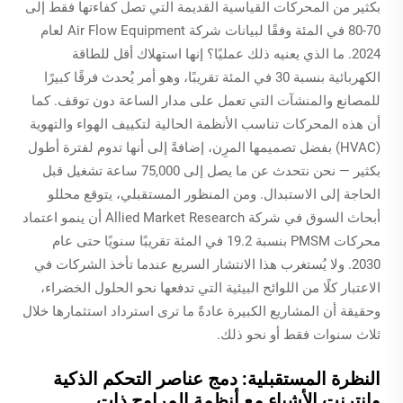
بكثير من المحركات القياسية القديمة التي تصل كفاءتها فقط إلى
70-80 في المئة وفقًا لبيانات شركة Air Flow Equipment لعام
2024. ما الذي يعنيه ذلك عمليًا؟ إنها استهلاك أقل للطاقة
الكهربائية بنسبة 30 في المئة تقريبًا، وهو أمر يُحدث فرقًا كبيرًا
للمصانع والمنشآت التي تعمل على مدار الساعة دون توقف. كما
أن هذه المحركات تناسب الأنظمة الحالية لتكييف الهواء والتهوية
(HVAC) بفضل تصميمها المرِن، إضافةً إلى أنها تدوم لفترة أطول
بكثير — نحن نتحدث عن ما يصل إلى 75,000 ساعة تشغيل قبل
الحاجة إلى الاستبدال. ومن المنظور المستقبلي، يتوقع محللو
أبحاث السوق في شركة Allied Market Research أن ينمو اعتماد
محركات PMSM بنسبة 19.2 في المئة تقريبًا سنويًا حتى عام
2030. ولا يُستغرب هذا الانتشار السريع عندما تأخذ الشركات في
الاعتبار كلًا من اللوائح البيئية التي تدفعها نحو الحلول الخضراء،
وحقيقة أن المشاريع الكبيرة عادةً ما ترى استرداد استثمارها خلال
ثلاث سنوات فقط أو نحو ذلك.
النظرة المستقبلية: دمج عناصر التحكم الذكية
وإنترنت الأشياء مع أنظمة المراوح ذات