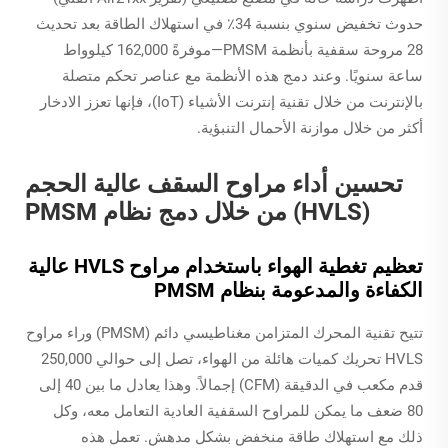
حدوث تخفيض سنوي بنسبة 34٪ في استهلاك الطاقة بعد تحديث
28 مروحة سقفية بأنظمة PMSM—موفرةً 162,000 كيلوواط
ساعة سنويًا. وعند دمج هذه الأنظمة مع عناصر تحكم متصلة
بالإنترنت من خلال تقنية إنترنت الأشياء (IoT)، فإنها تعزز الادخار
أكثر من خلال موازنة الأحمال التنبؤية.
تحسين أداء مراوح السقف عالية الحجم
(HVLS) من خلال دمج نظام PMSM
تعظيم تغطية الهواء باستخدام مراوح HVLS عالية
الكفاءة والمدعومة بنظام PMSM
تتيح تقنية المحرك المتزامن مغناطيسي دائم (PMSM) وراء مراوح
HVLS تحريك كميات هائلة من الهواء، تصل إلى حوالي 250,000
قدم مكعب في الدقيقة (CFM) إجمالاً. وهذا يعادل ما بين 40 إلى
80 ضعف ما يمكن للمراوح السقفية العادية التعامل معه، وكل
ذلك مع استهلاك طاقة منخفض بشكل مدهش. تعمل هذه