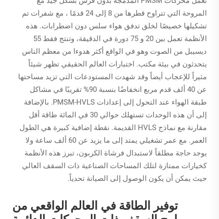
تعمل محركات PMSM المدمجة بدون فرش بشكل جيد مع
المروحة التي تتراوح قطرها من 8 إلى 24 قدمًا ، مع شفرات تم
تشكيلها خصيصًا لخلق تدفق هواء سلس دون اضطرابات. هذه
الأنظمة تعمل بين 20 و 75 دورة في الدقيقة، وتنتج فقط 55
ديسيبل من الصوت وهو في الواقع أكثر هدوءا من معظم الناس
يتحدثون في بيئة مكتب. اختبارات العالم الحقيقي تظهر شيئاً
مثيراً للإعجاب أيضاً وقد شهدت المستودعات التي تزيد مساحتها
عن 40 ألف قدم مربع انخفاضًا بنسبة 90% تقريبًا في مشاكل
طبقة الهواء عند التحول إلى إعدادات PMSM-HVLS. بالإضافة
إلى أن هذه الوحدات تستهلك حوالي 30 في المائة طاقة أقل
مقارنة مع نماذج HVLS القديمة. نقطة إضافية كبيرة هي الطول
العمر. مع عمر تشغيلي يمتد إلى ما يزيد عن 60 ألف ساعة ولا
يوجد حاجة مطلقاً لاستبدال فرشاة الكربون، تبرز هذه الأنظمة
كخيارات ممتازة لتلك المساحات الصناعية ذات السقف العالي
حيث يمكن أن يكون الوصول إلى الصيانة تحدياً.
توفير الطاقة في العالم الواقعي من