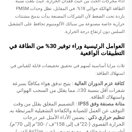
أداء محركات الحث من حيث فقدان الحرارة، حيث بلغت نسبة
الطاقة الهالكة حوالي 18%. في المقابل، تظل وحدات PMSM
باردة تحت الضغط لأن الشركات المصنعة بدأت بدمج مشتتات
حرارية خاصة مصنوعة من سبائك الألومنيوم تحافظ على التشغيل
السلس دون ارتفاع درجة الحرارة.
العوامل الرئيسية وراء توفير 30% من الطاقة في
التطبيقات الواقعية
ثلاث مزايا أساسية تُسهم في تحقيق تخفيضات قابلة للقياس في
استهلاك الطاقة:
كثافة عزم الدوران العالية
: يتيح تدفق هواء مكافئًا بسرعة
شفرات أقل بنسبة 30٪، مما يقلل من السحب الهوائي
واستهلاك الطاقة.
متانة مصنفة وفق IP55
: التصميم المغلق يقلل من وقت
التوقف عن العمل للصيانة والكفاءة التشغيلية المرتبطة به.
تنظيم حراري ذكي
: يضمن الأداء الأمثل عبر درجات
الحرارة القصوى (-22°ف إلى 158°ف / -30°م إلى 70°م).
أظهرت دراسة حالة في مصنع تصنيعي (تقرير Air21xx الفني)