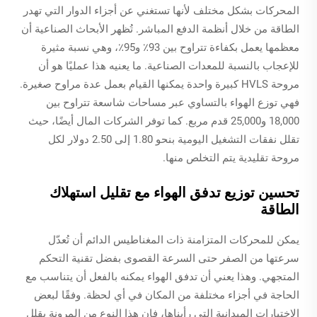
المحركات بشكل مختلف لأنها تستغني عن أجزاء الدوار التي تهدر
الطاقة من خلال أنظمة الدفع المباشر. تُظهر الأبحاث الصناعية أن
معظمها يعمل بكفاءة تتراوح بين 93٪ و95٪، وهي نسبة مثيرة
للإعجاب بالنسبة للمعدات الصناعية. ما يعنيه هذا عمليًا هو أن
مروحة HVLS كبيرة واحدة يمكنها القيام بعمل عدة مراوح صغيرة.
فهي توزع الهواء بالتساوي عبر مساحات شاسعة تتراوح بين
18,000 و25,000 قدم مربع. كما توفر الشركات المال أيضًا، حيث
تقلل نفقات التشغيل اليومية بنحو 1.80 إلى 2.50 دولار لكل
مروحة تقليدية يتم التخلص منها.
تحسين توزيع تدفق الهواء مع تقليل استهلاك
الطاقة
يمكن للمحركات المتزامنة ذات المغناطيس الدائم أن تُعدّل
سرعتها من الصفر حتى السرعة القصوى بفضل تقنية التحكم
المتجهي. وهذا يعني أن تدفق الهواء يمكنه بالفعل أن يتناسب مع
الحاجة في أجزاء مختلفة من المكان في أي لحظة. وفقًا لبعض
الاختبارات الميدانية التي رأيناها، فإن هذا النوع من المرونة يقلل