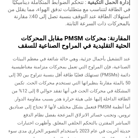
إدارة الحمل التكيفية
: تتحكم الضوابط المتكاملة ديناميكيًا
في الطاقة لتتناسب مع متطلبات تدفق الهواء، مما يقلل من
استهلاك الطاقة عند التوقف بنسبة تصل إلى 40٪ مقارنة
بالمحركات ذات السرعة الثابتة.
المقارنة: محركات PMSM مقابل المحركات
الحثية التقليدية في المراوح الصناعية للسقف
عند التشغيل بأحمال جزئية، وهي حالة شائعة في معظم البيئات
الصناعية، فإن المراوح التي تعمل بمحركات متزامنة مغناطيسية
دائمة (PMSMs) تستهلك فعليًا طاقة أقل بنسبة تتراوح بين 30 إلى
50 بالمئة مقارنةً بنظيراتها التي تستخدم محركات الحث. تكمن
المشكلة في محركات الحث في أنها تفقد حوالي 8 إلى 12% من
الطاقة الداخلة إليها على هيئة حرارة هدر بسبب مقاومة الدوار.
أما أنظمة PMSM فتعمل بشكل مختلف لأنها لا تحتاج إلى صناديق
تروس، وتجنب خسائر الانزلاق المزعجة بفضل نظام الدفع
المباشر المقترن بالتحكم الحلقي المغلق. وأظهرت اختبارات
حديثة أجريت في عام 2023 باستخدام التصوير الحراري مدى سوء