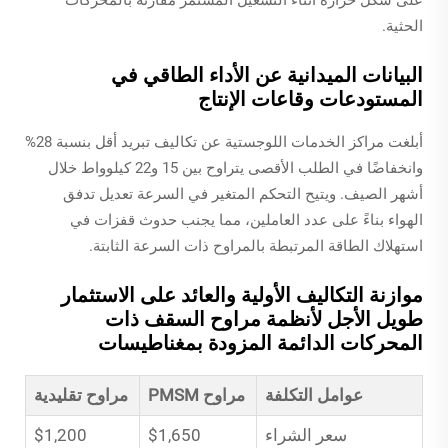
على شكل حرارة أثناء التشغيل المستمر مقارنةً بالمحركات
الحثية.
البيانات الميدانية عن الأداء الطاقي في
المستودعات وقاعات الإنتاج
أبلغت مراكز الخدمات اللوجستية عن تكاليف تبريد أقل بنسبة 28%
وانخفاضًا في الطلب الأقصى يتراوح بين 15 و22 كيلوواط خلال
أشهر الصيف. ويتيح التحكم المتغير في السرعة تعديل تدفق
الهواء بناءً على عدد العاملين، مما يجنب حدوث قفزات في
استهلاك الطاقة المرتبطة بالمراوح ذات السرعة الثابتة.
موازنة التكاليف الأولية والعائد على الاستثمار
طويل الأجل لأنظمة مراوح السقف ذات
المحركات الدائمة المزودة بمغناطيسات
عوامل التكلفة
مراوح PMSM
مراوح تقليدية
سعر الشراء
$1,650
$1,200