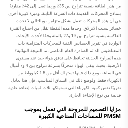
من هدر الطاقة بنسبة تتراوح بين 35٪ وربما تصل إلى 42٪ مقارنةً
بنماذج المحركات القديمة ذات السرعة الثابتة. وميزة كبيرة أخرى
هي أن هذه المحركات تعمل بشكل متزامن، وبالتالي لا تحدث
خسائر بسبب الانزلاق. وحدها هذه النقطة تقلل من احتياج القدرة
العاكسة بنسبة تتراوح بين 19 و27 بالمئة وفقًا لأحدث الأبحاث
الواردة في تقرير الخصائص الفنية للمحركات المتزامنة ذات
المغناطيس الدائم الصادرة العام الماضي. ما النتيجة النهائية؟
هذه المراوح الحديثة تحافظ على تدفق هواء جيد عند مستوى
الأرضية، بحيث يبقى الهواء متحركًا بسرعة تتراوح بين 4 و7 أميال
في الساعة، ومع ذلك فإنها تستهلك أقل من 1.5 كيلوواط من
الكهرباء فقط. ولوضع ذلك في السياق المناسب، فإن هذا يعادل
تقريبًا نفس كمية الكهرباء التي تستهلكها ثلاث لمبات إضاءة عادية
قديمة من نوع الإضاءة الحارة.
مزايا التصميم للمروحة التي تعمل بموجب
PMSM للمساحات الصناعية الكبيرة