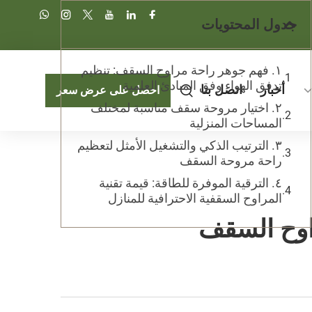
جدول المحتويات
١. فهم جوهر راحة مراوح السقف: تنظيم
تدفق الهواء وفق المبادئ العلمية
أخبار
اتصل بنا
احصل على عرض سعر
٢. اختيار مروحة سقف مناسبة لمختلف
المساحات المنزلية
٣. الترتيب الذكي والتشغيل الأمثل لتعظيم
راحة مروحة السقف
٤. الترقية الموفرة للطاقة: قيمة تقنية
المراوح السقفية الاحترافية للمنازل
راوح السقف