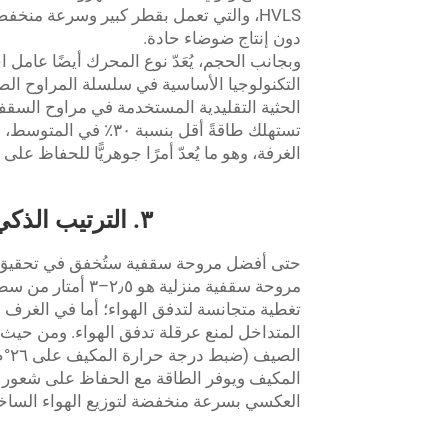
HVLS، والتي تعمل بقطر كبير وسرعة من
دون إنتاج ضوضاء حادة.
وبجانب الحجم، يُعَدّ نوع المحرك أيضًا عامل اخ
الحثية التقليدية المستخدمة في مراوح السق
تستهلك طاقةً أقل بن
الغرفة، وهو ما يُعدّ أمرًا جوهريًّا للحفاظ على 
٣. الترتيب الذكي والتشغيل الأمثل لتعظيم راحة مروحة السقف
حتى أفضل مروحة سقفية ستُخفق في تحقيق تأث
مروحة سقفية منزلي
تغطية متجانسة لتدفق الهواء؛ أما في الغرف
المتداخل لمنع عرقلة تدفق الهواء. ومن حيث
الص
المكيف ويوفر الطاقة مع الحفاظ على شعور ب
العكسي بسرعة منخفضة لتوزيع الهواء الساخن 