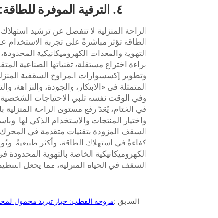
٤. الترقية الموفرة للطاقة: قيمة تقنية المراوح السقفية الاحترافية للمنازل
الراحة المنزلية لا تنفصل عن ترشيد استهلاك 
الطاقة تؤثر مباشرةً على تجربة الاستخدام عل
براءة اختراع مستقلة، تقنياتها الصناعية الم
وتطوير إكسسوارات المراوح السقفية المنزلية و
المتمثلة في «الابتكار، والجودة، والنزاهة، وال
وفي الوقت نفسه تلبي الاحتياجات الشخصية لل
في الختام، يُعَدّ رفع مستوى الراحة المنزلي
واختيار المنتجات والاستخدام الذكي لها. وباس
السقف المزودة بتقنيات متقدمة في المحرك وتد
كفاءةً في استهلاك الطاقة، وأكثر طبيعيةً. وتُ
الكهروميكانيكية الخاصة بالتهوية المحدودة في 
السقف في الحياة المنزلية، مما يجعل التنظيم
السابق :
مروحة القطب: خيار تبريد محمول لمخت