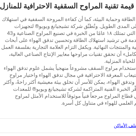
الطاقة وحماية البيئة، كما أن كفاءة المروحة السقفية في استهلاك
ى المدى الطويل. وتُطبِّق شركة تشيجيانغ ويويو® لتجهيزات
التهوية والمعدات الكهروميكانيكية المحدودة، التي تمتلك ١٨ عامًا من الخبرة في تصنيع المراوح الصناعية و43
تقدمة في ترشيد استهلاك الطاقة وتحسين تدفق الهواء على أبحاث
المنتجات النهائية. ويكفل التزام العلامة التجارية بفلسفة العمل
تكامل» أن تحقق تقنيات مراوحها معايير الإنتاج الصناعي العالية،
حياة المنزلية.
ة باستخدام مراوح السقف مشروعاً منهجياً يشمل علوم تدفق الهواء
تيعاب المعرفة الاحترافية في مجال تدفق الهواء واختيار مراوح
فق الهواء، يمكن للأسر أن تخلق بيئة معيشية أكثر راحةً، وأكثر
وفِّر الخبرة الفنية المتراكمة لشركة تشيجيانغ ويويو® للمعدات
قطاع المراوح مرجعاً فنياً موثوقاً للاستخدام الأمثل لمراوح
 العلمي للهواء في متناول كل أسرة.
لف الأماكن