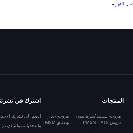
قبل التهوية
المنتجات
اشترك في نشرتنا 
مروحة سقف كبيرة بدون
مروحة جدار
انضم إلى نشرتنا الإخبا
تروس PMSM HVLS
وتعليق PMSM
والتحديثات والرؤى من 