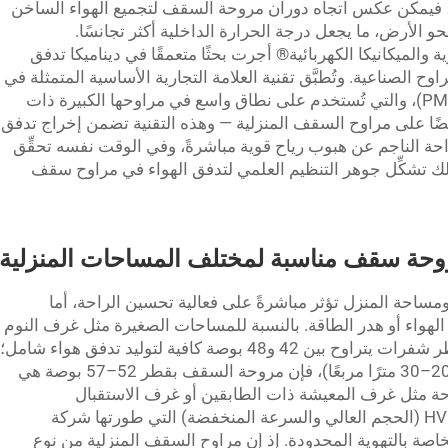
، فيمكن عكس اتجاه دوران مروحة السقف لتجميع الهواء الساخن
و الأرض، ما يجعل درجة الحرارة الداخلية أكثر تجانسًا.
والميكانيكا الكهربائية® أجرت بحثًا متعمقًا في ديناميكا تدفق
ح الصناعية. وتُطبَّق تقنية العلامة التجارية الأساسية المتمثلة في
المحرك المتزامن ذو المغناطيس الدائم (PMSM)، والتي تُستخدم على نطاق واسع في مراوحها الكبيرة ذات
 المنخفضة والحجم الكبير (HVLS)، أيضًا على مراوح السقف المنزلية — وهذه التقنية تضمن إخراج تدفق
احة الناجم عن هبوب رياح قوية مباشرةً، وفي الوقت نفسه تحقِّق
لك تشكِّل جوهر التنظيم العلمي لتدفق الهواء في مراوح سقف
احة المنزل تؤثر مباشرةً على فعالية تحسين الراحة، أما
لهواء أو هدر الطاقة. بالنسبة للمساحات الصغيرة مثل غرف النوم
(10–15 مترًا مربعًا)، تكون مروحة سقف بقطر شفرات يتراوح بين 42 و48 بوصة كافية لتوليد تدفق هواء شامل؛
أما بالنسبة لغرف المعيشة متوسطة الحجم (20–30 مترًا مربعًا)، فإن مروحة السقف بقطر 52–57 بوصة هي
وحة مثل غرف المعيشة ذات الطابقين أو غرف الاستقبال
المشمسة، يمكن الرجوع إلى تقنية مراوح HVLS (الحجم العالي والسرعة المنخفضة) التي طورتها شركة
اصة بالتهوية المحدودة. إذ إن مراوح السقف المنزلية من نوع