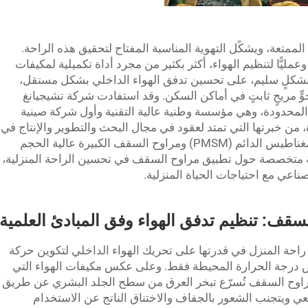
ية الممتعة، ويشكِّل التهوية المناسبة المفتاح لتحقيق هذه الراحة.
ّا وعمليًّا لتنظيم الهواء، أكثر بكثير من مجرد أداة تكميلية لمكيفات
ها بشكلٍ سليم، على تحسين تدفق الهواء الداخلي بشكل مستقل،
ٍّ مريحٍ ثابتٍ في أماكن السكن. وقد استفادت شركة تشيجيانغ
ية المحدودة، وهي مؤسسة وطنية عالية التقنية وأول شركة صينية
من خبرتها التي تمتد لعقود في مجال البحث والتطوير والإنتاج في
ما يتعلَّق بمراوح المحركات المتزامنة ذات المغناطيس الدائم (PMSM) ومراوح السقف الكبيرة عالية الحجم
HV)، لتقدِّم رؤى فنية متخصصة حول تطبيق مراوح السقف في تحسين الراحة المنزلية،
اعي مع احتياجات الحياة المنزلية.
حة المنزل في قدرتها على تحريك الهواء الداخلي لتكوين حركة
ض درجة الحرارة المحيطة فقط. وعلى عكس مكيفات الهواء التي
ن مراوح السقف تُسرّع تبخر العرق من سطح الجلد البشري عن طريق
يعي ويتجنب الشعور بالجفاف والاختناق الناتج عن الاستخدام