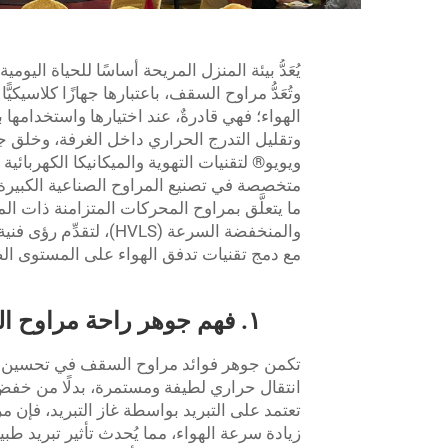
يُعَدُّ بيئة المنزل المريحة أساسًا للحياة اليوم
وتُعَدُّ مراوح السقف، باعتبارها جهازًا كلاسيكيً
الهواء؛ فهي قادرةٌ، عند اختيارها واستخدام
وتقليل التدرج الحراري داخل الغرفة، وخلق جو
ويويو® لتقنيات التهوية والميكانيكا الكهربائ
متخصصة في تصنيع المراوح الصناعية الكبيرة، 
والمنخفضة السرعة (LS
مع دمج تقنيات تدفق الهواء على المستوى الصن
١. فهم جوهر راحة مراوح السقف: تنظيم تدفق الهواء وفق المبادئ العلمية
تكمن جوهر فوائد مراوح السقف في تحسين را
انتقال حراري لطيفة ومستمرة، بدلًا من خف
تعتمد على التبريد بواسطة غاز التبريد، فإ
زيادة سرعة الهواء، مما يُحدث تأثير تبريد طب