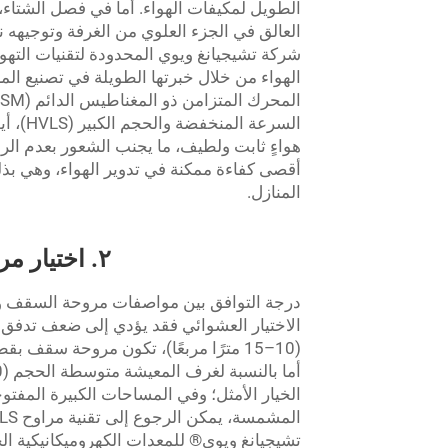
الطويل لمكيفات الهواء. أما في فصل الشتاء
العالق في الجزء العلوي من الغرفة وتوجيهه نح
شركة تشيجيانغ ويوي المحدودة لتقنيات التهوية 
الهواء من خلال خبرتها الطويلة في تصنيع المراو
السرعة
هواءٍ ثابت ولطيف، ما يجنب الشعور بعدم الر
أقصى كفاءة ممكنة في تدوير الهواء، وهي بذ
المنازل.
٢. اختيار مروحة سقف مناسبة لمختلف المساحات المنزلية
درجة التوافق بين مواصفات مروحة السقف ومس
الاختيار العشوائي فقد يؤدي إلى ضعف تدفق ا
الخيار الأمثل؛ وفي المساحات الكبيرة المفت
تشيجيانغ ويوي® للمعدات الكهروميكانيكية الخ