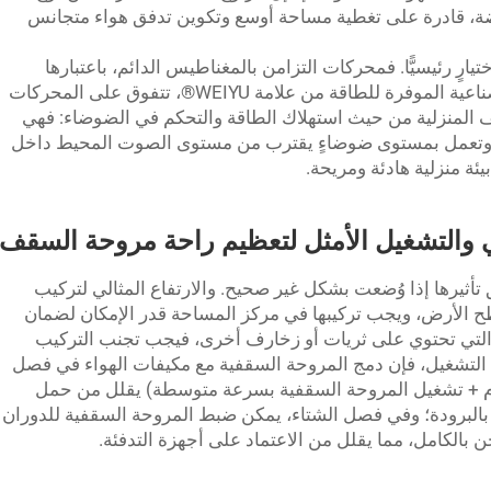
خفضة، قادرة على تغطية مساحة أوسع وتكوين تدفق هواء متجانس
تيارٍ رئيسيًّا. فمحركات التزامن بالمغناطيس الدائم، باعتبارها
التكنولوجيا الأساسية في سلسلة المراوح الصناعية الموفرة للطاقة من علامة WEIYU®، تتفوق على المحركات
ف المنزلية من حيث استهلاك الطاقة والتحكم في الضوضاء: فهي
سبة ٣٠٪ في المتوسط، وتعمل بمستوى ضوضاءٍ يقترب من مستوى الصوت المحيط داخل
بيئة منزلية هادئة ومريحة.
يرها إذا وُضعت بشكل غير صحيح. والارتفاع المثالي لتركيب
ة هو ٢٫٥–٣ أمتار من سطح الأرض، ويجب تركيبها في مركز المساحة قدر الإمكان لضمان
 التي تحتوي على ثريات أو زخارف أخرى، فيجب تجنب التركيب
 التشغيل، فإن دمج المروحة السقفية مع مكيفات الهواء في فصل
يف (ضبط درجة حرارة المكيف على ٢٦°م + تشغيل المروحة السقفية بسرعة متوسطة) يقلل من حمل
البرودة؛ وفي فصل الشتاء، يمكن ضبط المروحة السقفية للدوران
بالكامل، مما يقلل من الاعتماد على أجهزة التدفئة.