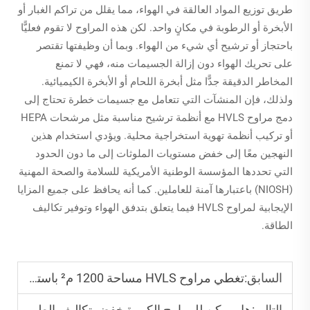
طريق توزيع المواد العالقة في الهواء، مما يقلل من تراكم الغبار أو
الأبخرة أو الرطوبة في مكانٍ واحد. لكن هذه المراوح لا تقوم فعليًّا
باحتجاز أو ترشيح أي شيء من الهواء. وبما أن وظيفتها تقتصر
على تحريك الهواء دون إزالة الجسيمات منه، فهي لا تمنع
المخاطر الدقيقة جدًّا مثل أبخرة اللحام أو الأبخرة الكيميائية.
ولذلك، فإن المنشآت التي تتعامل مع جسيمات خطرة تحتاج إلى
دمج مراوح HVLS مع أنظمة ترشيح مناسبة مثل مرشحات HEPA
أو تركيب أنظمة تهوية استخراجية محلية. ويؤدي استخدام هذين
النهجين معًا إلى خفض مستويات الملوثات إلى ما دون الحدود
التي تحددها المؤسسة الوطنية الأمريكية للسلامة والصحة المهنية
(NIOSH) باعتبارها آمنة للعاملين. كما أنه يحافظ على جميع المزايا
الإيجابية لمراوح HVLS فيما يتعلق بتدفق الهواء وتوفير تكاليف
الطاقة.
السابق:
تغطي مراوح HVLS مساحة 1200 م² باستخدام طاقة لا تتجاوز 1.5 كيلوواط فقط
التالي:
هل يمكن للمراوح الكبيرة خفض تكاليف الطاقة في المرافق التصنيعية؟