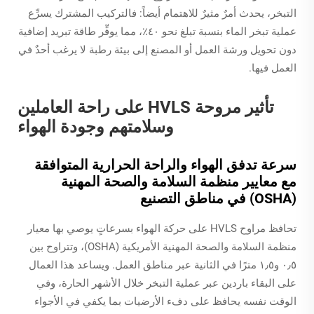
التبخر، يحدث أمرٌ مثيرٌ للاهتمام أيضاً: فالتركيب المشترك يسرِّع
عملية تبخر الماء بنسبة تبلغ نحو ٤٠٪، مما يوفِّر طاقة تبريد إضافية
دون تحويل ورشة العمل أو المصنع إلى بيئة رطبة لا يرغب أحدٌ في
العمل فيها.
تأثير مروحة HVLS على راحة العاملين
وسلامتهم وجودة الهواء
سرعة تدفق الهواء والراحة الحرارية المتوافقة
مع معايير منظمة السلامة والصحة المهنية
(OSHA) في مناطق التصنيع
تحافظ مراوح HVLS على حركة الهواء بسرعاتٍ يوصي بها معيار
منظمة السلامة والصحة المهنية الأمريكية (OSHA)، وتتراوح بين
٠٫٥ و١٫٥ مترًا في الثانية عبر مناطق العمل. ويساعد هذا العمال
على البقاء باردين عبر عملية التبخر خلال الأشهر الحارة، وفي
الوقت نفسه يحافظ على دفء الأرضيات بما يكفي في الأجواء