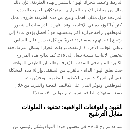
الباردة. وعندما يتحرك الهواء باستمرار بهذه الطريقة، فإن ذلك
يقلل من مخاطر الإجهاد الحراري ويمنع تكوّن الجيوب الباردة
المزعجة حول مكان العمل. وينتج عن هذه الطريقة ظروف عمل
أكثر أمانًا وزيادة في الإنتاجية. وقد أظهرت الدراسات أن شعور
الموظفين براحة حرارية أكبر وتنفسهم هواءً أفضل يؤدي عادةً إلى
ارتفاع إنتاجيتهم بنسبة ٤٫٢٪ تقريبًا مع كل تحسين قابل للقياس.
وعلى الجانب الآخر، إذا ارتفعت درجات الحرارة بشكل مفرط، فقد
تنخفض الإنتاجية بنسبة تصل إلى ٢٥٪. كما تُعالج هذه المراوح
الكبيرة المثبتة في السقف ما يُعرف بـ«التمايز الطبقي للهواء»،
حيث يعلق الهواء الدافئ بالقرب من السقف. وإزالة هذه المشكلة
تعني أن الشركات تمتثل للأنظمة التنظيمية، وتحسّن رضا
الموظفين، وتوفّر المال على تكاليف التدفئة والتبريد من خلال
خفض استهلاك الطاقة بنسبة تبلغ حوالي ٣٠٪ سنويًا.
القيود والتوقعات الواقعية: تخفيف الملوثات
مقابل الترشيح
تساعد مراوح HVLS في تحسين جودة الهواء بشكل رئيسي عن