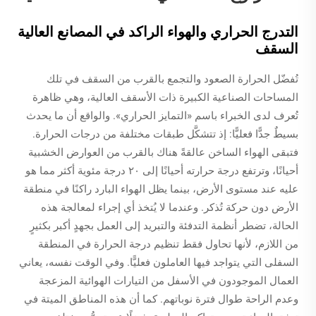
التدرج الحراري والهواء الراكد في المصانع العالية
السقف
تُفضّل الحرارة الصعود والتجمع بالقرب من السقف في تلك
المساحات الصناعية الكبيرة ذات الأسقف العالية، وهي ظاهرة
تُعرف لدى الخبراء باسم «التمايز الحراري». والواقع أن ما يحدث
بسيطٌ جدًّا فعليًّا: إذ تتشكَّل طبقات مختلفة من درجات الحرارة.
فتبقى الهواء الساخن عالقةً هناك بالقرب من العوارض الخشبية
أحيانًا، وترتفع درجة حرارته أحيانًا إلى ٢٠ درجة مئوية أكثر مما هو
عليه عند مستوى الأرض، بينما يظل الهواء البارد راكنًا في منطقة
الأرض دون حركة تُذكر. وعندما لا يُتخذ أي إجراء لمعالجة هذه
الحالة، تضطر أنظمة التدفئة والتبريد إلى العمل بجهدٍ أكبر بكثيرٍ
من اللازم، لأنها تحاول فقط تنظيم درجة الحرارة في المنطقة
السفلى التي يتواجد فيها العاملون فعليًّا. وفي الوقت نفسه، يعاني
العمال الموجودون في الأسفل من التيارات الهوائية المزعجة
وعدم الراحة طوال فترة نوباتهم. كما أن هذه المناطق الميتة في