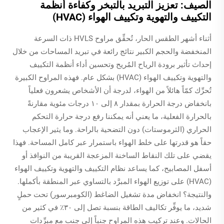
الصيف: تعزيز التبريد بالتبخر وكفاءة أنظمة
التكييف والتهوية وتكييف الهواء (HVAC)
أثناء أشهر الطقس الحار، تُحقِّق مراوح HVLS ذات السرعة
المنخفضة والحجم الكبير نتائج رائعة في تبريد المساحات من خلال
إحداث تأثير برودة الرياح المُريح وتحسين أداء أنظمة التكييف
والتهوية وتكييف الهواء (HVAC) بشكل عام. فهذه المراوح الكبيرة
تُحرِّك كمّاً هائلاً من الهواء، لدرجة أن الأشخاص يشعرون فعلياً
بانخفاض درجة الحرارة بمقدار ٨ إلى ١٠ درجات مئوية مقارنةً
بالحرارة الفعلية، ما يعني أنه يمكننا رفع درجة حرارة التحكم
الحراري (الثرموستات) دون التضحية بالراحة. وما يثير الإعجاب
حقاً هو قدرتها على خلط الهواء باستمرار عبر كامل المساحة. فهذا
يقضي على تلك النقاط الساخنة المزعجة القريبة من النوافذ أو
أسفل المصابيح، كما يساعد نظام التكييف والتهوية وتكييف الهواء
(HVAC) على توزيع الهواء المبرَّد بالتساوي عبر المنطقة بأكملها.
والنتيجة؟ انخفاض مدة تشغيل الضاغط (الكومبرسور) تحت حملٍ
شديد، ما يوفِّر تكاليف الطاقة بنسبة تصل إلى ٣٠٪ في كثير من
الحالات. وعند تركيب هذه المراوح جنباً إلى جنب مع مبرِّدات