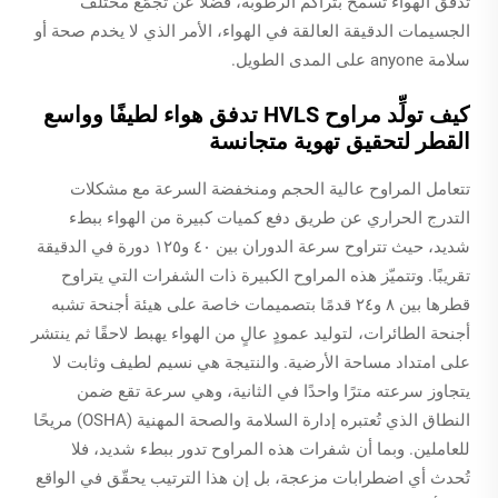
تدفق الهواء تسمح بتراكم الرطوبة، فضلًا عن تجمُّع مختلف
الجسيمات الدقيقة العالقة في الهواء، الأمر الذي لا يخدم صحة أو
سلامة anyone على المدى الطويل.
كيف تولِّد مراوح HVLS تدفق هواء لطيفًا وواسع
القطر لتحقيق تهوية متجانسة
تتعامل المراوح عالية الحجم ومنخفضة السرعة مع مشكلات
التدرج الحراري عن طريق دفع كميات كبيرة من الهواء ببطء
شديد، حيث تتراوح سرعة الدوران بين ٤٠ و١٢٥ دورة في الدقيقة
تقريبًا. وتتميّز هذه المراوح الكبيرة ذات الشفرات التي يتراوح
قطرها بين ٨ و٢٤ قدمًا بتصميمات خاصة على هيئة أجنحة تشبه
أجنحة الطائرات، لتوليد عمودٍ عالٍ من الهواء يهبط لاحقًا ثم ينتشر
على امتداد مساحة الأرضية. والنتيجة هي نسيم لطيف وثابت لا
يتجاوز سرعته مترًا واحدًا في الثانية، وهي سرعة تقع ضمن
النطاق الذي تُعتبره إدارة السلامة والصحة المهنية (OSHA) مريحًا
للعاملين. وبما أن شفرات هذه المراوح تدور ببطء شديد، فلا
تُحدث أي اضطرابات مزعجة، بل إن هذا الترتيب يحقّق في الواقع