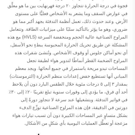
فجوة في درجة الحرارة تتجاوز ٢٠ درجة فهرنهايت بين ما هو معلَّق
في عوارض السقف وما يشعر به الأشخاص فعليًّا على مستوى
الأرض. وعند حدوث ذلك، تعمل أنظمة التدفئة بجهد أكبر مما هو
ضروري، وهو ما يؤثر بالتأكيد سلبًا على ميزانيات الطاقة. وتتعامل
المراوح الصناعية عالية الحجم ومنخفضة السرعة (HVLS) مع هذه
المشكلة عن طريق تحريك الحرارة المحبوسة ببطءٍ نحو الأسفل،
أي نحو أماكن جلوس أو وقوف الأشخاص. وتُنشئ شفرات هذه
المراوح الضخمة القطر أنماطًا لتدوير هواء لطيفة تجعل
المساحات تبدو مريحة باستمرار في جميع أنحائها. ويجد معظم
المباني أنها تستطيع خفض إعدادات منظم الحرارة (الثرموستات)
بمقدار ٣ إلى ٥ درجات مئوية خلال الطقس البارد دون أن يلاحظ
أحد أي فرق، ما يؤدي إلى وفورات سنوية تبلغ تقريبًا ٢٠٪ إلى ٣٠٪
في فواتير التدفئة. وبتشغيلها عند سرعة لا تتجاوز دورةً إلى
دورتين في الدقيقة، فإن هذه المراوح الصناعية توزِّع الدفء
بشكل متساوٍ عبر المساحات الكبيرة دون أن تسبب تيارات هواء
مزعجة أو تعطِّل العمليات اليومية بأي شكلٍ من الأشكال.