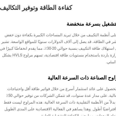
كفاءة الطاقة وتوفير التكاليف
التشغيل بسرعة منخفضة
قليل العبء على أنظمة التكييف من خلال تبريد المساحات الكبيرة بكفاءة دون خفض
اشر في الطاقة، قد يصل إلى آلاف الدولارات سنويًا للمواقع الواسعة. تشير
الدراسات إلى أن دمج مراوح HVLS يمكن أن يقلل استهلاك طاقة التكييف بنسبة حوالي 20-30٪، مما يقدم انخفاضًا كبيرًا في
تكاليف التشغيل. من خلال الحفاظ على درجات حرارة باردة باستخدام مستويات طاقة اقتصادية، تسهم مراوح HVLS بشكل
لبيئي.
اوح الصناعة ذات السرعة العالية
اوح HVLS فرصًا للأعمال للحصول على عائد استثمار أسرع من خلال فواتير طاقة أقل واحتياجات
صيانة أقل مقارنةً بمراوح الصناعة ذات السرعة العالية. على مدار عدة سنوات، قد تتمكن الشركات من توفير حوالي 50٪
ضافية من تكاليف التبريد باستخدام مراوح HVLS بدلاً من الأنظمة التقليدية ذات السرعة العالية. هذه المراوح ليست فقط
 افتراضيًا أطول. وهذا يساهم في الفعالية الاقتصادية على المدى الطويل
م المعدات، مما يعزز الكفاءة التشغيلية العامة.