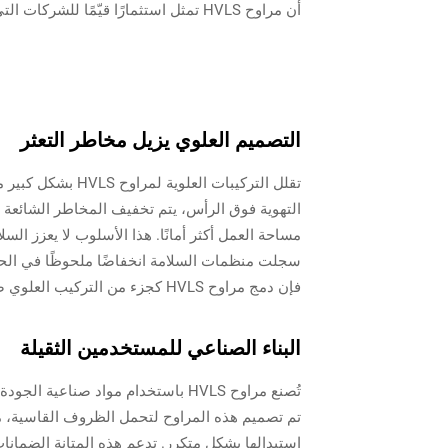
أن مراوح HVLS تمثل استثمارًا قيّمًا للشركات التي تهدف إلى حماية صحة قوتها العاملة.
التصميم العلوي يزيل مخاطر التعثر
تقلل التركيبات ال
التهوية فوق الرأس، يتم تخفيف المخاطر الشائعة ا
مساحة العمل أكثر أمانًا. هذا الأسلوب لا يعزز ال
سجلت منظمات السلامة انخفاضًا ملحوظًا في الحوا
فإن دمج مراوح HVLS كجزء من التركيب العلوي ضروري لتعزيز بيئة عمل أكثر أمانًا.
البناء الصناعي للمستخدمين الثقيلة
تُصنع مراوح HVLS باستخدام مواد صن
استبدالها بشكل متكرر. تدعم هذه المتانة الضمانات