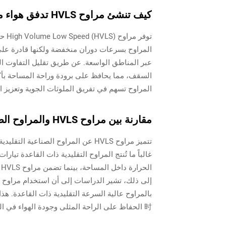
كيف تنشئ مراوح HVLS تدفق هواء متسق
توفر
المراوح بسرعات دوران منخفضة ولكنها قادرة على ت
السقف، مما يحافظ على برودة وراحة المساحة بأكمله
المراوح تسهم في تفريق الملوثات الجوية وتعزيز ال
مقارنة بين مراوح HVLS والمراوح الصناعية التقليدية ذات القاعدة
تتميز مراوح HVLS عن المراوح الصناع
غالباً ما تُنتج المراوح التقليدية ذات القاعدة ت
ا
时 الحفاظ على الراحة المثلى وجودة الهواء في المساحات الصناعية أو التجارية الواسعة.