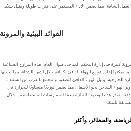
 تمامًا لتطبيقات العمل الشاقة، مما يضمن الأداء المستمر على فترات طويلة ويقلل بشكل
الفوائد البيئية والمرونة
دم مراوح High-Volume, Low-Speed (HVLS) مرونة كبيرة في إدارة التحكم المناخي طوال العام. هذه المراوح الصناعية
ما يمكنها إعادة توزيع الهواء الدافئ بكفاءة خلال أشهر الشتاء، مما يجعلها
ارة الخارجية، يميل الهواء الدافئ للصعود والتجمع بالقرب من السقف.
 طريق تدوير الهواء الساخن نحو الأسفل، مما يضمن توزيعًا متساويًا للحرارة في
دفئة. توفر هذه الوظيفة الثنائية دعمًا للممارسات المستدامة من خلال
ديقة للبيئة.
ياضة، والحظائر، وأكثر