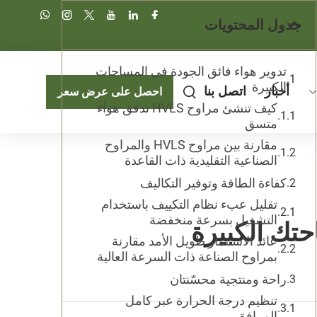
جدول المحتويات
تدوير هواء فائق الجودة في المساحات
الكبيرة
أخبار
اتصل بنا
احصل على عرض سعر
كيف تنشئ مراوح HVLS تدفق هواء
متسق
مقارنة بين مراوح HVLS والمراوح
الصناعية التقليدية ذات القاعدة
كفاءة الطاقة وتوفير التكاليف
تقليل عبء نظام التكييف باستخدام
التشغيل بسرعة منخفضة
عائد الاستثمار طويل الأمد مقارنة
بمراوح الصناعة ذات السرعة العالية
راحة ومنتجية محسّنتان
تنظيم درجة الحرارة عبر كامل
المرافق