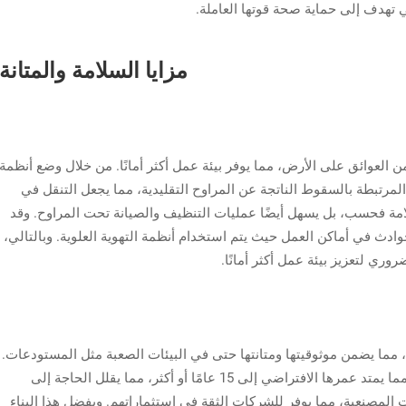
مزايا السلامة والمتانة
علوية لمراوح HVLS بشكل كبير من العوائق على الأرض، مما يوفر بيئة عمل أكثر أمانًا. من خلال وضع أنظمة
لمرتبطة بالسقوط الناتجة عن المراوح التقليدية، مما يجعل التنقل في
سلامة فحسب، بل يسهل أيضًا عمليات التنظيف والصيانة تحت المراوح. وقد
دث في أماكن العمل حيث يتم استخدام أنظمة التهوية العلوية. وبالتالي،
اعية الجودة، مما يضمن موثوقيتها ومتانتها حتى في البيئات الصعبة مثل المستودعات.
تم تصميم هذه المراوح لتحمل الظروف القاسية، مما يمتد عمرها الافتراضي إلى 15 عامًا أو أكثر، مما يقلل الحاجة إلى
 المصنعية، مما يوفر للشركات الثقة في استثماراتهم. وبفضل هذا البناء