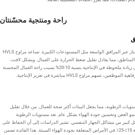
راحة ومنتجية محسّنتان
ق
توفير مراوح HVLS يوفر تنظيم درجة الحرارة الممتاز عبر المرافق الواسعة مثل المستودعات الكبيرة. تساعد مراوح HVLS
مناطق، مما يعادل تقليل ضغط الحرارة على العمال. وبشكل لافت،
يمكن أن يؤدي هذا الاستقرار في درجة الحرارة إلى زيادة ملحوظة في الإنتاجية بنسبة 10-20% بسبب راحة العمال المحسنة
م مراوح HVLS مباشرة في تعزيز الإنتاجية.
لتحكم في مستويات الرطوبة، مما يجعل البيئات أكثر صحة للعمال. من خلال تقليل
نمو العفن وتحسين جودة الهواء بشكل عام. تعد مستويات الرطوبة
ل كبير من مشاكل الجهاز التنفسي. تشير الدراسات إلى أن الحفاظ على
الرطوبة المثالية يمكن أن يؤدي إلى انخفاض بنسبة 15٪-25٪ في الأمراض المتعلقة بجودة الهواء السيئة. هذا الفائدة تضمن