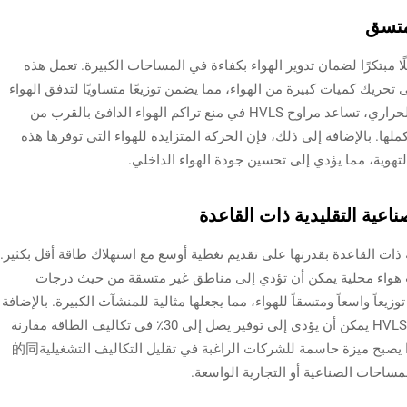
 مراوح High Volume Low Speed (HVLS) حلًا مبتكرًا لضمان تدوير الهواء بكفاءة في المساحات الكبيرة. تعمل هذه
حريك كميات كبيرة من الهواء، مما يضمن توزيعًا متساويًا لتدفق الهواء
عبر المناطق الواسعة. عن طريق تقليل التفاوت الحراري، تساعد مراوح HVLS في منع تراكم الهواء الدافئ بالقرب من
ا. بالإضافة إلى ذلك، فإن الحركة المتزايدة للهواء التي توفرها هذه
تهوية، مما يؤدي إلى تحسين جودة الهواء الداخلي.
ية التقليدية ذات القاعدة بقدرتها على تقديم تغطية أوسع مع استهلاك طاقة أقل بكثير.
يارات هواء محلية يمكن أن تؤدي إلى مناطق غير متسقة من حيث درجات
لحرارة داخل المساحة، بينما تضمن مراوح HVLS توزيعاً واسعاً ومتسقاً للهواء، مما يجعلها مثالية للمنشآت الكبيرة. بالإضافة
إلى ذلك، تشير الدراسات إلى أن استخدام مراوح HVLS يمكن أن يؤدي إلى توفير يصل إلى 30٪ في تكاليف الطاقة مقارنة
بالمراوح عالية السرعة التقليدية ذات القاعدة. هذا يصبح ميزة حاسمة للشركات الراغبة في تقليل التكاليف التشغيلية的同