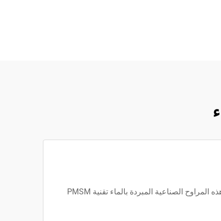
ء
يتم بناء المراوح الصناعية المبردة بالماء لتقديم أقصى قدر من الهواء البارد دون استخدام طاقة أكثر من اللازم. تستخدم هذه المراوح الصناعية المبردة بالماء تقنية PMSM