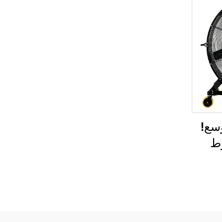
سع!
ط