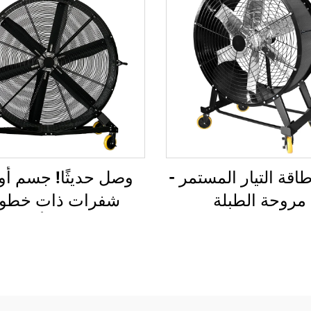
طاقة التيار المستمر -
وصل حديثًا! جسم أو
مروحة الطبلة
شفرات ذات خطو
متموجة أوسع!