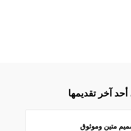
أحد آخر تقديمها
ميم متين وموثوق