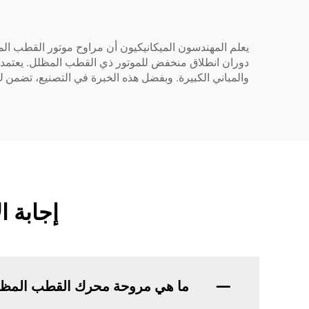
يعلم المهندسون الميكانيكيون أن مراوح موتور القطب الم
دوران انطلاق منخفض للموتور ذي القطب المظلل. يعتمد هذا
والمباني الكبيرة. وبفضل هذه الخبرة في التصنيع، تضمن ZHEJIANG WEIYU® أن مراوح موتور القطب المظلل الخاصة بنا تعمل بكفاءة ويمكنها توفير ظروف عمل آمنة وملائمة.
إجابة 
ما هي مروحة محرك القطب المظ