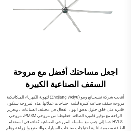
اجعل مساحتك أفضل مع مروحة
السقف الصناعية الكبيرة
أنتجت شركة تشيجيانغ وييو (Zhejiang Weiyu) لتهوية الكهرباء الميكانيكية
مروحة سقف صناعية كبيرة لتلبية احتياجات عملائها. هذه المروحة ستكون
قادرة على خلق حلول تدفق الهواء الفعال في مختلف الصناعات ، وتعزيز
الراحة مع توفير فاتورة الطاقة. خطوطنا من مروحي PMSM، مروحي
HVLS جنبا إلى جنب مع سلسلة المروحي الصناعية كفاءة في استخدام
الطاقة مصممة لتلبية احتياجات صناعات السيارات والتصنيع والزراعة وهلم