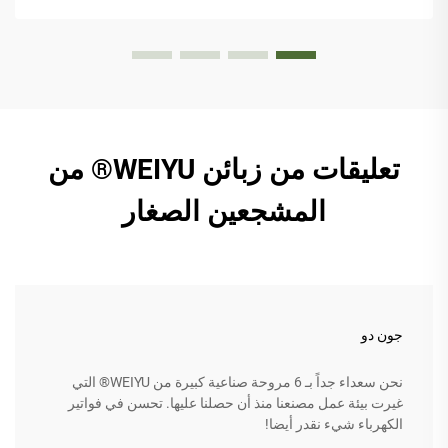
تعليقات من زبائن WEIYU® من
المشجعين الصغار
جون دو
نحن سعداء جداً بـ 6 مروحة صناعية كبيرة من WEIYU® التي
غيرت بيئة عمل مصنعنا منذ أن حصلنا عليها. تحسن في فواتير
الكهرباء شيء نقدر أيضا!