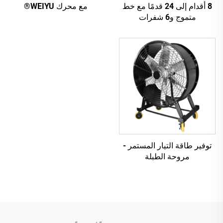
8 أقدام إلى 24 قدمًا مع خط
مع محرك WEIYU®
متموج و6 شفرات
توفير طاقة التيار المستمر -
مروحة الطبلة