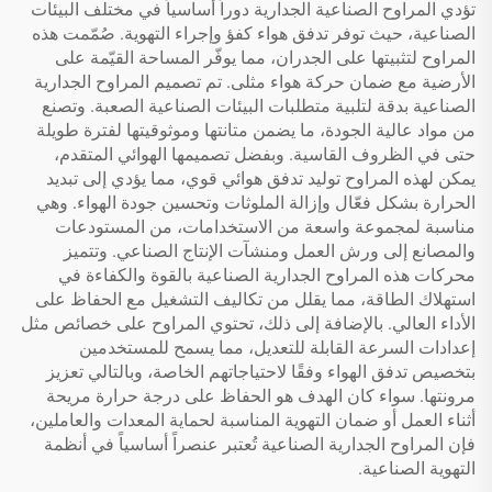
تؤدي المراوح الصناعية الجدارية دوراً أساسياً في مختلف البيئات
الصناعية، حيث توفر تدفق هواء كفؤ وإجراء التهوية. صُمّمت هذه
المراوح لتثبيتها على الجدران، مما يوفّر المساحة القيّمة على
الأرضية مع ضمان حركة هواء مثلى. تم تصميم المراوح الجدارية
الصناعية بدقة لتلبية متطلبات البيئات الصناعية الصعبة. وتصنع
من مواد عالية الجودة، ما يضمن متانتها وموثوقيتها لفترة طويلة
حتى في الظروف القاسية. وبفضل تصميمها الهوائي المتقدم،
يمكن لهذه المراوح توليد تدفق هوائي قوي، مما يؤدي إلى تبديد
الحرارة بشكل فعّال وإزالة الملوثات وتحسين جودة الهواء. وهي
مناسبة لمجموعة واسعة من الاستخدامات، من المستودعات
والمصانع إلى ورش العمل ومنشآت الإنتاج الصناعي. وتتميز
محركات هذه المراوح الجدارية الصناعية بالقوة والكفاءة في
استهلاك الطاقة، مما يقلل من تكاليف التشغيل مع الحفاظ على
الأداء العالي. بالإضافة إلى ذلك، تحتوي المراوح على خصائص مثل
إعدادات السرعة القابلة للتعديل، مما يسمح للمستخدمين
بتخصيص تدفق الهواء وفقًا لاحتياجاتهم الخاصة، وبالتالي تعزيز
مرونتها. سواء كان الهدف هو الحفاظ على درجة حرارة مريحة
أثناء العمل أو ضمان التهوية المناسبة لحماية المعدات والعاملين،
فإن المراوح الجدارية الصناعية تُعتبر عنصراً أساسياً في أنظمة
التهوية الصناعية.