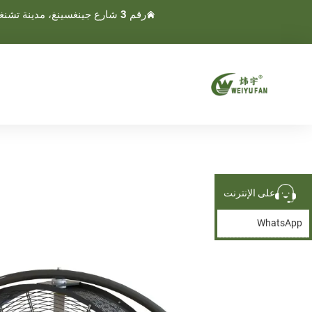
رقم 3 شارع جينغسينغ، مدينة تشنغنان، مدينة وينلينغ، تايجو، تشجيانغ، الصين
على الإنترنت
WhatsApp