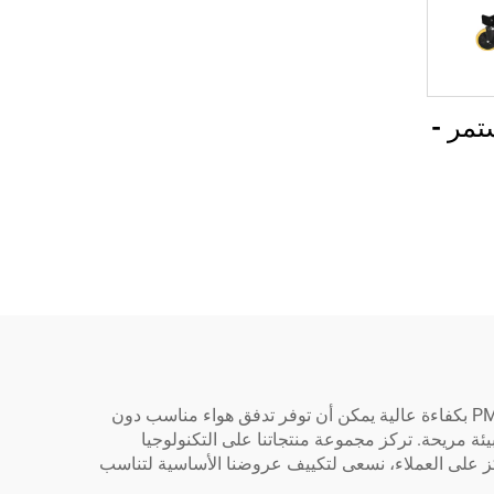
تمر -
عندما يتعلق الأمر بالتصنيع، ندرك أن المراوح والمراوح الصناعية تعتبر ضرورية بشكل خاص لعدد من العمليات. تتمتع مراوح PMSM بكفاءة عالية يمكن أن توفر تدفق هواء مناسب دون
ة، مما يؤدي إلى بيئة مريحة. تركز مجموعة منتجاتنا على التكنولوجيا
تركز على العملاء، نسعى لتكييف عروضنا الأساسية لتناسب