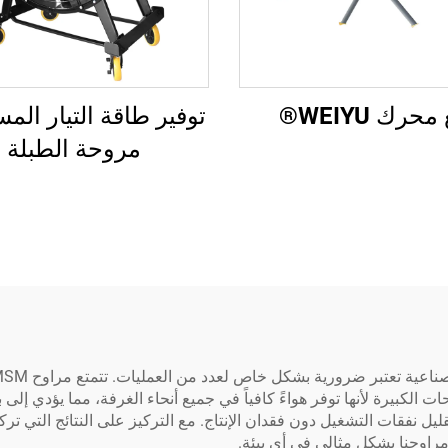
حرك WEIYU®
توفير طاقة التيار المس
مروحة الطبلة
طاقة. تعتبر مراوح HVLS مثالية للمساحات الكبيرة لأنها توفر هواءً كافياً في جميع أنحاء الغرف
قليل نفقات التشغيل دون فقدان الإنتاج. مع التركيز على النتائج التي 
مراوحنا بشكل مثالي في أي بيئة.