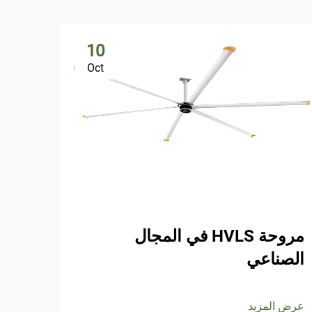
10
Oct
كيف 
مروحة HVLS في المجال
الصناعي
عرض ا
عرض المزيد