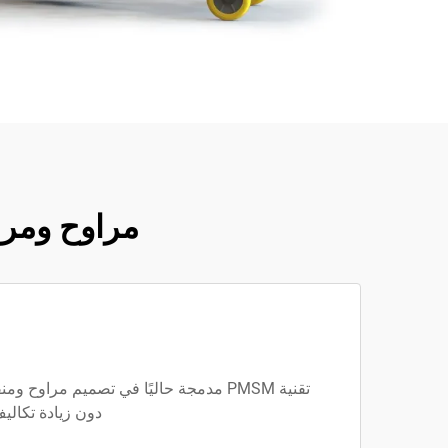
مراوح ومراوح نفاثة WEIYU® ا
تقنية PMSM مدمجة حاليًا في تصميم مراو
دون زيادة تكاليف