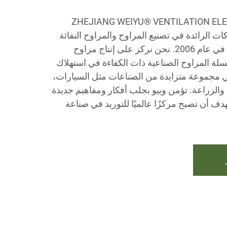
ZHEJIANG WEIYU® VENTILATION ELEC
شركات الرائدة في تصنيع المراوح والمراوح النفاثة
الصناعية الكبيرة. بدأنا عملياتنا في عام 2006. نحن نركز على إنتاج مراوح
راوح HVLS، وسلسلة المراوح الصناعية ذات الكفاءة في استهلاك
 في مجموعة متزايدة من الصناعات مثل السيارات،
، والزراعة. تؤمن وييو بجلب أفكار ومفاهيم جديدة
ف أن تصبح مركزًا عالميًا للتوريد في صناعة