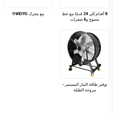
8 أقدام إلى 24 قدمًا مع خط
مع محرك WEIYU®
متموج و6 شفرات
توفير طاقة التيار المستمر -
مروحة الطبلة