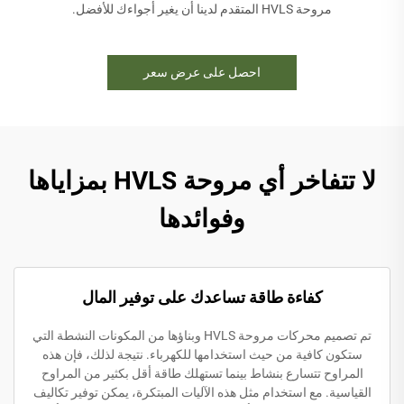
مروحة HVLS المتقدم لدينا أن يغير أجواءك للأفضل.
احصل على عرض سعر
لا تتفاخر أي مروحة HVLS بمزاياها
وفوائدها
كفاءة طاقة تساعدك على توفير المال
تم تصميم محركات مروحة HVLS وبناؤها من المكونات النشطة التي
ستكون كافية من حيث استخدامها للكهرباء. نتيجة لذلك، فإن هذه
المراوح تتسارع بنشاط بينما تستهلك طاقة أقل بكثير من المراوح
القياسية. مع استخدام مثل هذه الآليات المبتكرة، يمكن توفير تكاليف