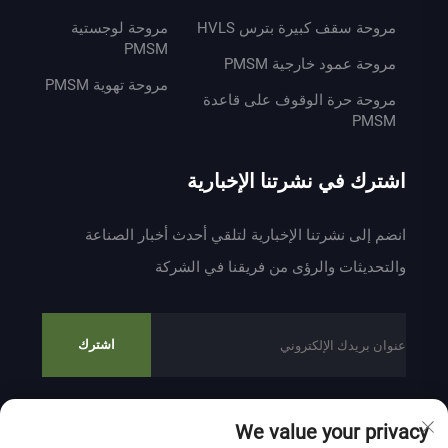
مروحة سقف كبيرة بترس HVLS
مروحة لوجستية
PMSM
مروحة عمود خارجية PMSM
مروحة تهوية PMSM
مروحة حرة الوقوف على قاعدة
PMSM
اشترك في نشرتنا الإخبارية
انضم إلى نشرتنا الإخبارية لتلقي أحدث أخبار الصناعة
والتحديثات والرؤى من فريقنا في الشركة
اشترك
We value your privacy
حقوق النشر © 2024 بواسطة ZHEJIANG WEIYU VENTILATION