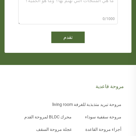
0/1000
تقدم
مروحة قاعدية
مروحة تبريد متذبذبة للغرفة living room
مروحة سقفية سوداء
محرك BLDC لمروحة القدم
أجزاء مروحة القاعدة
عجلة مروحة السقف