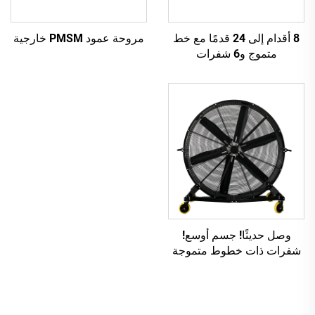
8 أقدام إلى 24 قدمًا مع خط
مروحة عمود PMSM خارجية
متموج و6 شفرات
وصل حديثًا! جسم أوسع!
شفرات ذات خطوط متموجة
أوسع!