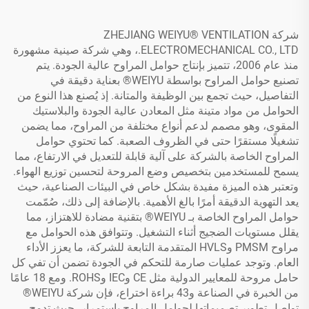
شركة ZHEJIANG WEIYU® VENTILATION
ELECTROMECHANICAL CO., LTD.، وهي شركة صينية مشهورة
منذ عام 2006، تتميز بإنتاج حوامل المراوح عالية الجودة. يتم
تصنيع حوامل المراوح بواسطة WEIYU® بعناية دقيقة في
التفاصيل، حيث تجمع بين الوظيفة والمتانة. إذ يُصنع هذا النوع من
الحوامل من مواد متينة مثل المعادن عالية الجودة والبلاستيك
المقوى، وهو مصمم لدعم أنواع مختلفة من المراوح، مما يضمن
تشغيلًا مستقرًا حتى في الظروف الصعبة. كما تحتوي حوامل
المراوح الخاصة بالشركة على آلية قابلة للتعديل في الارتفاع، مما
يسمح للمستخدمين بتخصيص وضع المروحة لتحسين توزيع الهواء.
وتعتبر هذه الميزة مفيدة بشكل خاص في البيئات الصناعية، حيث
يعد التهوية الدقيقة أمرًا بالغ الأهمية. بالإضافة إلى ذلك، صُمّمت
حوامل المراوح الخاصة بـ WEIYU® بتقنية مضادة للاهتزاز، مما
يقلل مستويات الضجيج أثناء التشغيل. وتتوافق هذه الحوامل مع
مراوح PMSM وHVLS المتقدمة التابعة للشركة، ما يعزز الأداء
العام. وتوجد عمليات صارمة للتحكم في الجودة تضمن أن تفي كل
حامل مروحة للمعايير الدولية مثل CE وIEC وROHS. ومع 18 عامًا
من الخبرة في الصناعة و43 براءة اختراع، فإن شركة WEIYU®
تواصل تطوير تصميماتها لحوامل المراوح باستمرار، حيث تدمج