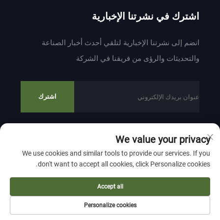
اشترك في نشرتنا الإخبارية
انضم إلى نشرتنا الإخبارية لتلقي أحدث أخبار الصناعة
والتحديثات والرؤى من فريقنا في الشركة
اشترك
We value your privacy
حقوق النشر © 2024 بواسطة ZHEJIANG WEIYU VENTILATION
We use cookies and similar tools to provide our services. If you
ELECTROMECHANICAL CO.,LTD
سياسة الخصوصية
don't want to accept all cookies, click Personalize cookies.
انقر لأعلى
Accept all
Personalize cookies
اتصال
نبذة
منتج
الصفحة الرئيسية