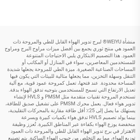
منشأة WEIYU® لبرج تدوير الهواء القابل للطي والمروحة ذات
العمود هي منتج ثوري يجمع بين أفضل ميزات مراوح البرج ومراوح
العمود. هذا التصميم الابتكاري يلبي الاحتياجات المتنوعة
للمستخدمين المعاصرين، سواء في المنازل أو المكاتب أو
المساحات الصناعية الصغيرة. ميزة الطي للمروحة يجعلها شديدة
التنقل وسهلة التخزين، مما يجعلها مثالية للبيئات التي يكون فيها
المساحة محدودة. عند فتحها، تعمل كمروحة عمود قوية، مع آلية
تعديل الارتفاع التي تسمح للمستخدمين بتوجيه تدفق الهواء بدقة.
تستخدم المروحة تقنيات متقدمة مثل PMSM و HVLS لإنشاء
تدوير هواء فعال. يعمل محرك PMSM على تشغيل صديق للطاقة،
يستهلك ما يصل إلى 25٪ أقل طاقة مقارنة بالمحركات التقليدية،
بينما يولد تصميم HVLS تدفق هواء بكميات كبيرة وبسرعة
منخفضة يوزع الهواء بكفاءة عبر المناطق الكبيرة. تُعزز وظيفة
الاهتزاز في برج تدوير الهواء القابل للطي والمروحة ذات العمود
توزيع الهواء، مما يم التخلص من جيوب الهواء الساكنة. يتم تصنيع